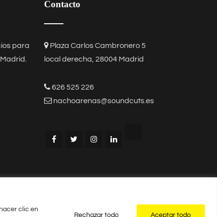
Contacto
cios para
Plaza Carlos Cambronero 5
 Madrid
.
local derecha, 28004 Madrid
626 525 226
nachoarenas@soundcuts.es
hacer clic en
Rechazar todo
Aceptar todo