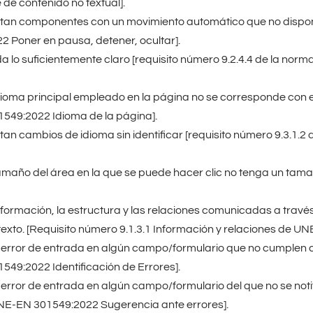
e contenido no textual].
stan componentes con un movimiento automático que no dispon
 Poner en pausa, detener, ocultar].
a lo suficientemente claro [requisito número 9.2.4.4 de la no
ioma principal empleado en la página no se corresponde con el i
549:2022 Idioma de la página].
tan cambios de idioma sin identificar [requisito número 9.3.1
amaño del área en la que se puede hacer clic no tenga un tama
nformación, la estructura y las relaciones comunicadas a trav
texto. [Requisito número 9.1.3.1 Información y relaciones de 
error de entrada en algún campo/formulario que no cumplen con e
49:2022 Identificación de Errores].
error de entrada en algún campo/formulario del que no se notif
 UNE-EN 301549:2022 Sugerencia ante errores].