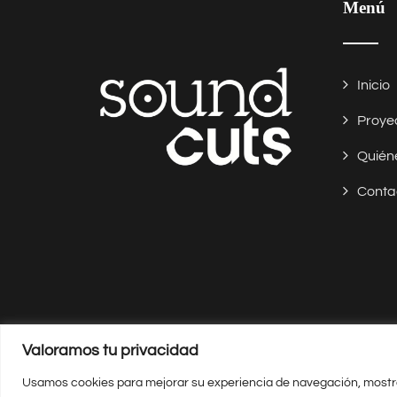
Menú
Inicio
Proye
Quién
Conta
Valoramos tu privacidad
© Copyright 2025 | Sound Cuts |
Aviso legal y Pri
Usamos cookies para mejorar su experiencia de navegación, mostrarl
Diseñado por
Citiservi Medi