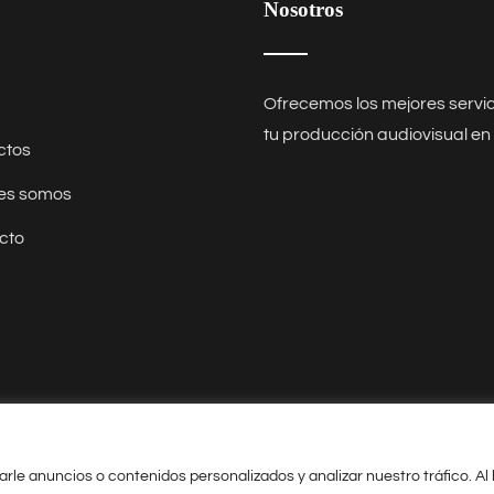
Nosotros
Ofrecemos los mejores
servi
tu producción audiovisual en
ctos
es somos
cto
vacidad
|
Accesibilidad
e anuncios o contenidos personalizados y analizar nuestro tráfico. Al 
a