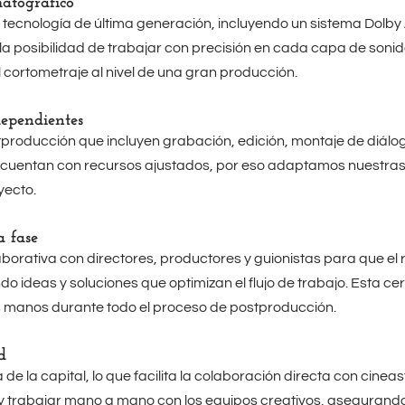
atográfico
ecnología de última generación, incluyendo un sistema Dolby 
 la posibilidad de trabajar con precisión en cada capa de sonid
 cortometraje al nivel de una gran producción.
dependientes
roducción que incluyen grabación, edición, montaje de diálogo
cuentan con recursos ajustados, por eso adaptamos nuestras 
yecto.
 fase
tiva con directores, productores y guionistas para que el resu
do ideas y soluciones que optimizan el flujo de trabajo. Esta 
s manos durante todo el proceso de postproducción.
d
e la capital, lo que facilita la colaboración directa con cinea
s y trabajar mano a mano con los equipos creativos, asegurand